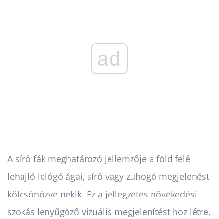
ad
A síró fák meghatározó jellemzője a föld felé
lehajló lelógó ágai, síró vagy zuhogó megjelenést
kölcsönözve nekik. Ez a jellegzetes növekedési
szokás lenyűgöző vizuális megjelenítést hoz létre,