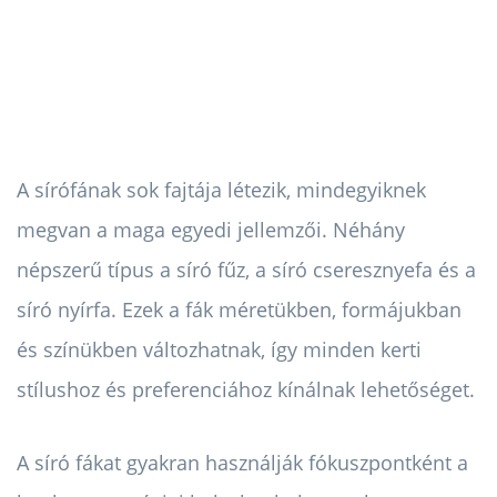
A sírófának sok fajtája létezik, mindegyiknek
megvan a maga egyedi jellemzői. Néhány
népszerű típus a síró fűz, a síró cseresznyefa és a
síró nyírfa. Ezek a fák méretükben, formájukban
és színükben változhatnak, így minden kerti
stílushoz és preferenciához kínálnak lehetőséget.
A síró fákat gyakran használják fókuszpontként a