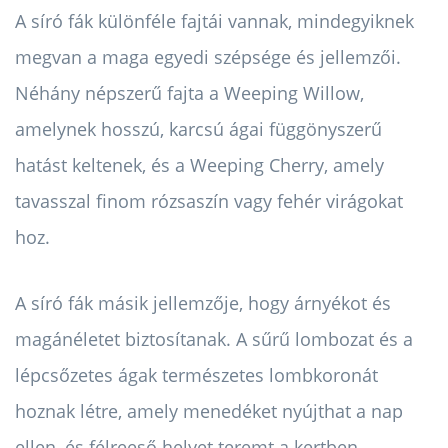
A síró fák különféle fajtái vannak, mindegyiknek
megvan a maga egyedi szépsége és jellemzői.
Néhány népszerű fajta a Weeping Willow,
amelynek hosszú, karcsú ágai függönyszerű
hatást keltenek, és a Weeping Cherry, amely
tavasszal finom rózsaszín vagy fehér virágokat
hoz.
A síró fák másik jellemzője, hogy árnyékot és
magánéletet biztosítanak. A sűrű lombozat és a
lépcsőzetes ágak természetes lombkoronát
hoznak létre, amely menedéket nyújthat a nap
ellen, és félreeső helyet teremt a kertben.