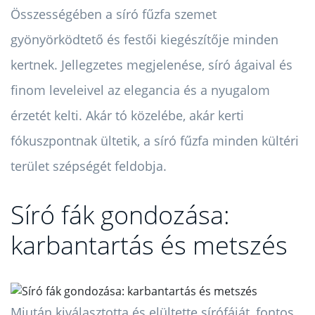
Összességében a síró fűzfa szemet
gyönyörködtető és festői kiegészítője minden
kertnek. Jellegzetes megjelenése, síró ágaival és
finom leveleivel az elegancia és a nyugalom
érzetét kelti. Akár tó közelébe, akár kerti
fókuszpontnak ültetik, a síró fűzfa minden kültéri
terület szépségét feldobja.
Síró fák gondozása:
karbantartás és metszés
Miután kiválasztotta és elültette sírófáját, fontos,