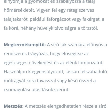
elnyomja a gyomokat és szabályozza a talaj
hőmérsékletét. Vigyen fel egy réteg szerves
talajtakarót, például faforgácsot vagy fakérget, a
fa köré, néhány hüvelyk távolságra a törzstől.
Megtermékenyítő:
A síró fák számára előnyös a
rendszeres trágyázás, hogy elősegítse az
egészséges növekedést és az élénk lombozatot.
Használjon kiegyensúlyozott, lassan felszabaduló
műtrágyát kora tavasszal vagy késő ősszel a
csomagolási utasítások szerint.
Metszés:
A metszés elengedhetetlen része a síró