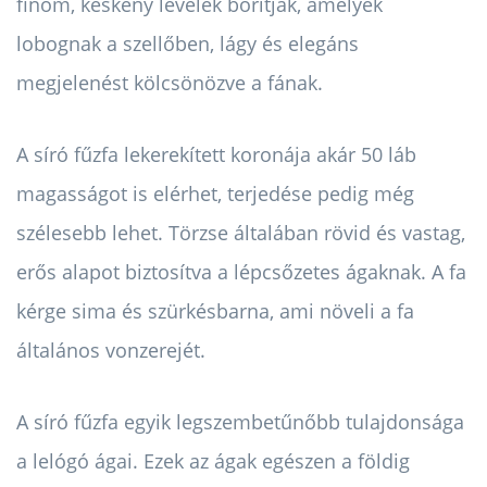
finom, keskeny levelek borítják, amelyek
lobognak a szellőben, lágy és elegáns
megjelenést kölcsönözve a fának.
A síró fűzfa lekerekített koronája akár 50 láb
magasságot is elérhet, terjedése pedig még
szélesebb lehet. Törzse általában rövid és vastag,
erős alapot biztosítva a lépcsőzetes ágaknak. A fa
kérge sima és szürkésbarna, ami növeli a fa
általános vonzerejét.
A síró fűzfa egyik legszembetűnőbb tulajdonsága
a lelógó ágai. Ezek az ágak egészen a földig