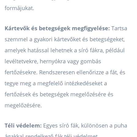
formájukat.
Kártevők és betegségek megfigyelése:
Tartsa
szemmel a gyakori kártevőket és betegségeket,
amelyek hatással lehetnek a síró fákra, például
levéltetvekre, hernyókra vagy gombás
fertőzésekre. Rendszeresen ellenőrizze a fát, és
tegye meg a megfelelő intézkedéseket a
fertőzések és betegségek megelőzésére és
megelőzésére.
Téli védelem:
Egyes síró fák, különösen a puha
ágakkal rendelkező fák téli védelmet