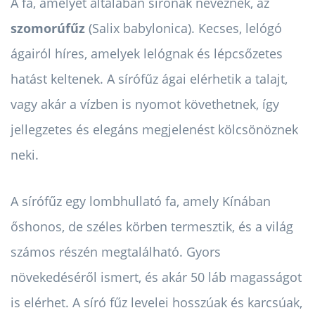
A fa, amelyet általában sírónak neveznek, az
szomorúfűz
(Salix babylonica). Kecses, lelógó
ágairól híres, amelyek lelógnak és lépcsőzetes
hatást keltenek. A sírófűz ágai elérhetik a talajt,
vagy akár a vízben is nyomot követhetnek, így
jellegzetes és elegáns megjelenést kölcsönöznek
neki.
A sírófűz egy lombhullató fa, amely Kínában
őshonos, de széles körben termesztik, és a világ
számos részén megtalálható. Gyors
növekedéséről ismert, és akár 50 láb magasságot
is elérhet. A síró fűz levelei hosszúak és karcsúak,