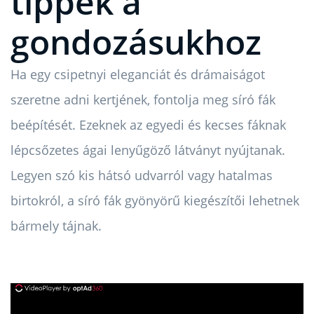
tippek a
gondozásukhoz
Ha egy csipetnyi eleganciát és drámaiságot
szeretne adni kertjének, fontolja meg síró fák
beépítését. Ezeknek az egyedi és kecses fáknak
lépcsőzetes ágai lenyűgöző látványt nyújtanak.
Legyen szó kis hátsó udvarról vagy hatalmas
birtokról, a síró fák gyönyörű kiegészítői lehetnek
bármely tájnak.