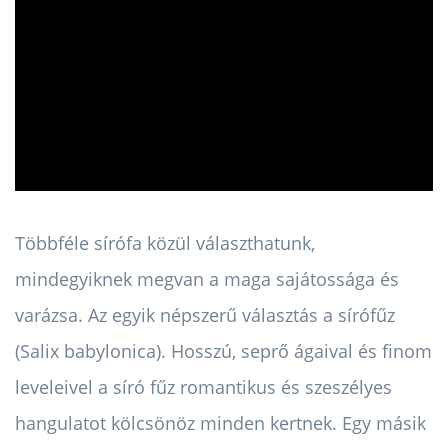
ad
Többféle sírófa közül választhatunk,
mindegyiknek megvan a maga sajátossága és
varázsa. Az egyik népszerű választás a sírófűz
(Salix babylonica). Hosszú, seprő ágaival és finom
leveleivel a síró fűz romantikus és szeszélyes
hangulatot kölcsönöz minden kertnek. Egy másik